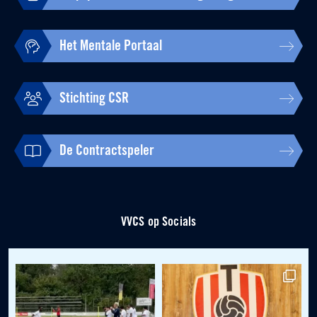
Het Mentale Portaal
Stichting CSR
De Contractspeler
VVCS op Socials