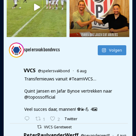
Volgen
spelersvakbondvvcs
VVCS
@spelersvakbond
·
6 aug
Transfernieuws vanuit #TeamVVCS…
Quint Jansen en Jafar Bynoe vertrekken naar
@topossofficial
Veel succes daar, mannen! ⚽️💫💪 4
Twitter
1
2
VVCS Geretweet
PeterPaulvanderWerff
@pevanderwerff
·
4 aug