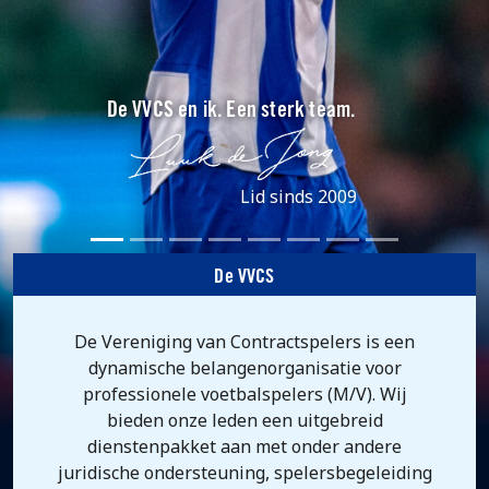
De VVCS en ik. Een sterk team.
Lid sinds 2009
De VVCS
De Vereniging van Contractspelers is een
dynamische belangenorganisatie voor
professionele voetbalspelers (M/V). Wij
bieden onze leden een uitgebreid
dienstenpakket aan met onder andere
juridische ondersteuning, spelersbegeleiding