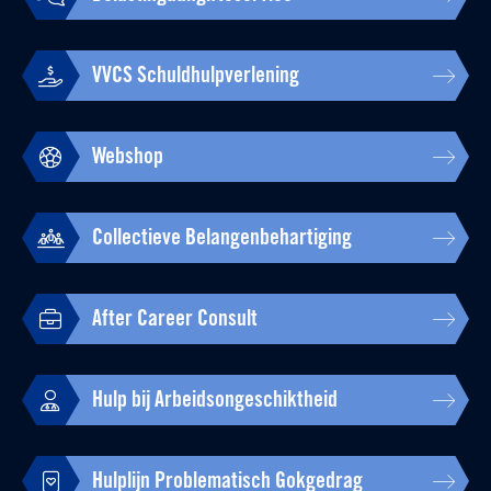
VVCS Schuldhulpverlening
Webshop
Collectieve Belangenbehartiging
After Career Consult
Hulp bij Arbeidsongeschiktheid
Hulplijn Problematisch Gokgedrag