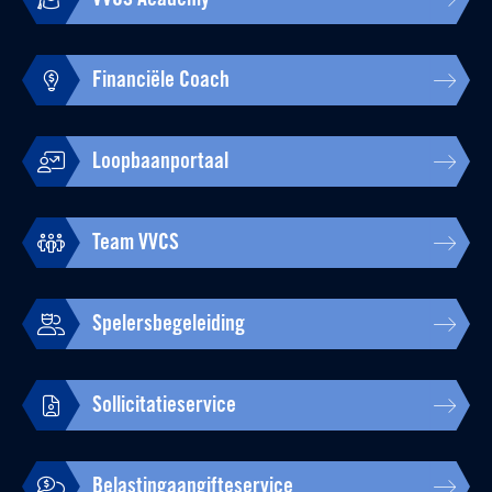
VVCS Academy
Financiële Coach
Loopbaanportaal
Team VVCS
Spelersbegeleiding
Sollicitatieservice
Belastingaangifteservice