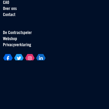
CAO
Over ons
Contact
De Contractspeler
Webshop
Privacyverklaring
Vereniging van Contractspelers
Scorpius 161
2132 LR Hoofddorp
T +31 (0) 23 55 46 930
info@vvcs.nl
© 2026 VVCS - Alle rechten voorbehouden