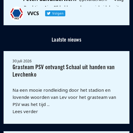
Prachtig… Ajax 95 held voor de eeuwigheid draait
VVCS
mee bij #teamvvcs ⚽️💫💪
Volgen
Twitter
1
5
Laatste nieuws
30 juli 2026
Grasteam PSV ontvangt Schaal uit handen van
Levchenko
Na een mooie rondleiding door het stadion en
lovende woorden van Lev voor het grasteam van
PSV was het tijd ...
Lees verder