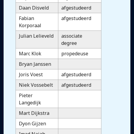
Daan Disveld
afgestudeerd
Fabian
afgestudeerd
Korporaal
Julian Lelieveld
associate
degree
Marc Klok
propedeuse
Bryan Janssen
Joris Voest
afgestudeerd
Niek Vossebelt
afgestudeerd
Pieter
Langedijk
Mart Dijkstra
Dyon Gijzen