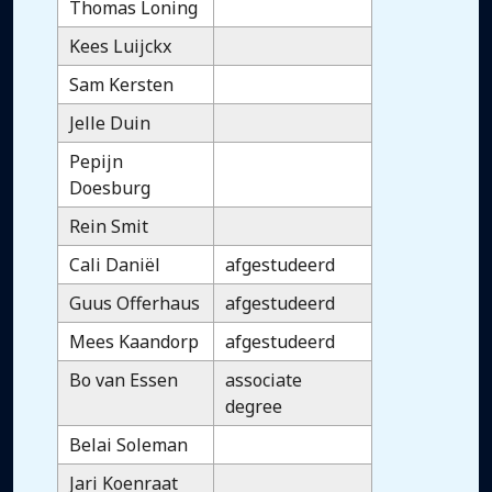
Thomas Loning
Kees Luijckx
Sam Kersten
Jelle Duin
Pepijn
Doesburg
Rein Smit
Cali Daniël
afgestudeerd
Guus Offerhaus
afgestudeerd
Mees Kaandorp
afgestudeerd
Bo van Essen
associate
degree
Belai Soleman
Jari Koenraat