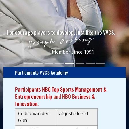
The preparation for a 2nd career I do myself. Together
with the VVCS.
Member since 2011
Participants VVCS Academy
Participants HBO Top Sports Management &
Entrepreneurship and HBO Business &
Innovation.
Cedric van der
afgestudeerd
Gun