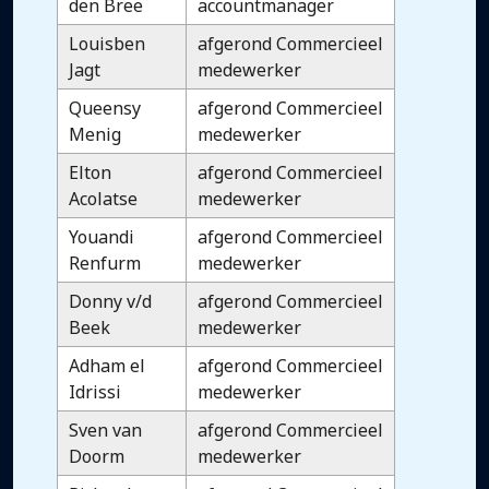
den Bree
accountmanager
Louisben
afgerond Commercieel
Jagt
medewerker
Queensy
afgerond Commercieel
Menig
medewerker
Elton
afgerond Commercieel
Acolatse
medewerker
Youandi
afgerond Commercieel
Renfurm
medewerker
Donny v/d
afgerond Commercieel
Beek
medewerker
Adham el
afgerond Commercieel
Idrissi
medewerker
Sven van
afgerond Commercieel
Doorm
medewerker