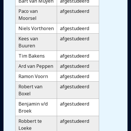
Bart van Muyen
afgestudeerd
Paco van
afgestudeerd
Moorsel
Niels Vorthoren
afgestudeerd
Kees van
afgestudeerd
Buuren
Tim Bakens
afgestudeerd
Ard van Peppen
afgestudeerd
Ramon Voorn
afgestudeerd
Robert van
afgestudeerd
Boxel
Benjamin v/d
afgestudeerd
Broek
Robbert te
afgestudeerd
Loeke