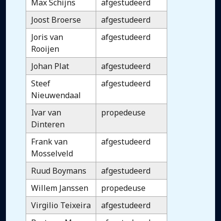
Max Schijns
afgestudeerd
Joost Broerse
afgestudeerd
Joris van
afgestudeerd
Rooijen
Johan Plat
afgestudeerd
Steef
afgestudeerd
Nieuwendaal
Ivar van
propedeuse
Dinteren
Frank van
afgestudeerd
Mosselveld
Ruud Boymans
afgestudeerd
Willem Janssen
propedeuse
Virgilio Teixeira
afgestudeerd