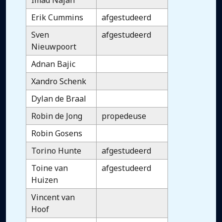
Imad Najah
Erik Cummins
afgestudeerd
Sven
afgestudeerd
Nieuwpoort
Adnan Bajic
Xandro Schenk
Dylan de Braal
Robin de Jong
propedeuse
Robin Gosens
Torino Hunte
afgestudeerd
Toine van
afgestudeerd
Huizen
Vincent van
Hoof