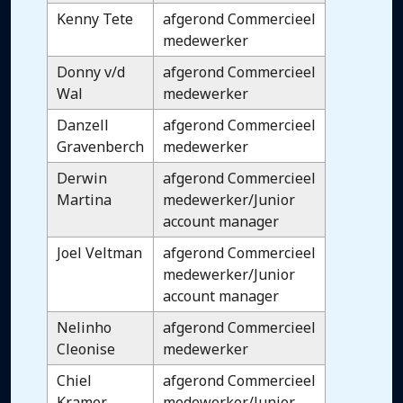
Kenny Tete
afgerond Commercieel
medewerker
Donny v/d
afgerond Commercieel
Wal
medewerker
Danzell
afgerond Commercieel
Gravenberch
medewerker
Derwin
afgerond Commercieel
Martina
medewerker/Junior
account manager
Joel Veltman
afgerond Commercieel
medewerker/Junior
account manager
Nelinho
afgerond Commercieel
Cleonise
medewerker
Chiel
afgerond Commercieel
Kramer
medewerker/Junior