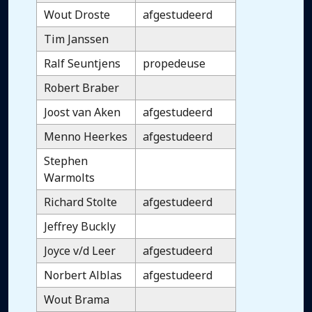
Wout Droste
afgestudeerd
Tim Janssen
Ralf Seuntjens
propedeuse
Robert Braber
Joost van Aken
afgestudeerd
Menno Heerkes
afgestudeerd
Stephen
Warmolts
Richard Stolte
afgestudeerd
Jeffrey Buckly
Joyce v/d Leer
afgestudeerd
Norbert Alblas
afgestudeerd
Wout Brama