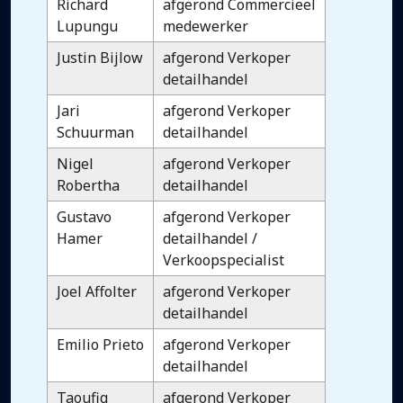
Richard
afgerond Commercieel
Lupungu
medewerker
Justin Bijlow
afgerond Verkoper
detailhandel
Jari
afgerond Verkoper
Schuurman
detailhandel
Nigel
afgerond Verkoper
Robertha
detailhandel
Gustavo
afgerond Verkoper
Hamer
detailhandel /
Verkoopspecialist
Joel Affolter
afgerond Verkoper
detailhandel
Emilio Prieto
afgerond Verkoper
detailhandel
Taoufiq
afgerond Verkoper