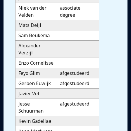
Niek van der
associate
Velden
degree
Mats Deijl
Sam Beukema
Alexander
Verzijl
Enzo Cornelisse
Feyo Glim
afgestudeerd
Gerben Euwijk
afgestudeerd
Javier Vet
Jesse
afgestudeerd
Schuurman
Kevin Gadellaa