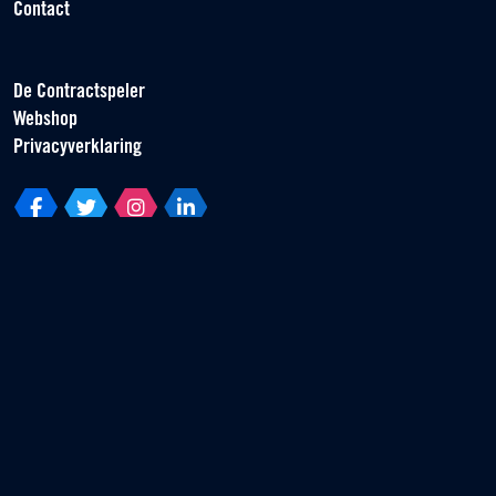
Contact
De Contractspeler
Webshop
Privacyverklaring
Vereniging van Contractspelers
Scorpius 161
2132 LR Hoofddorp
T +31 (0) 23 55 46 930
info@vvcs.nl
© 2026 VVCS - Alle rechten voorbehouden