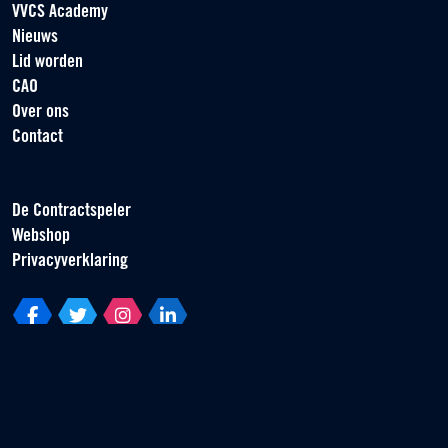
VVCS Academy
Nieuws
Lid worden
CAO
Over ons
Contact
De Contractspeler
Webshop
Privacyverklaring
Vereniging van Contractspelers
Scorpius 161
2132 LR Hoofddorp
T +31 (0) 23 55 46 930