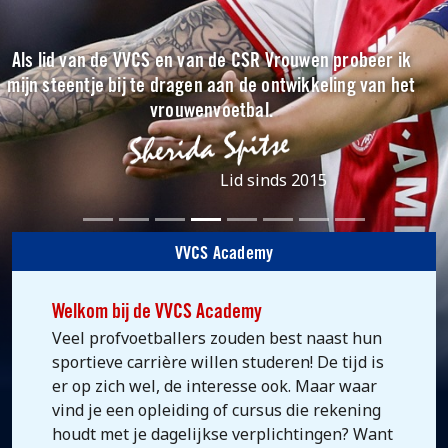
Als lid van de VVCS en van de CSR Vrouwen probeer ik
mijn steentje bij te dragen aan de ontwikkeling van het
vrouwenvoetbal.
Lid sinds 2015
VVCS Academy
Welkom bij de VVCS Academy
Veel profvoetballers zouden best naast hun
sportieve carrière willen studeren! De tijd is
er op zich wel, de interesse ook. Maar waar
vind je een opleiding of cursus die rekening
houdt met je dagelijkse verplichtingen? Want