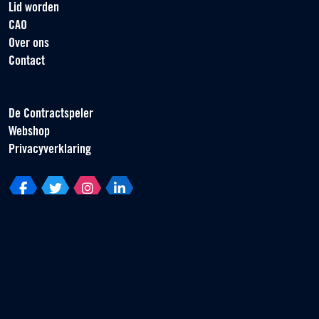
Lid worden
CAO
Over ons
Contact
De Contractspeler
Webshop
Privacyverklaring
Vereniging van Contractspelers
Scorpius 161
2132 LR Hoofddorp
T +31 (0) 23 55 46 930
info@vvcs.nl