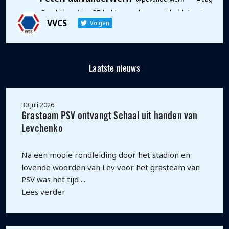
Prachtig… Ajax 95 held voor de eeuwigheid draait
VVCS
mee bij #teamvvcs ⚽️💫💪
Volgen
Twitter
1
5
Laatste nieuws
30 juli 2026
Grasteam PSV ontvangt Schaal uit handen van
Levchenko
Na een mooie rondleiding door het stadion en
lovende woorden van Lev voor het grasteam van
PSV was het tijd ...
Lees verder