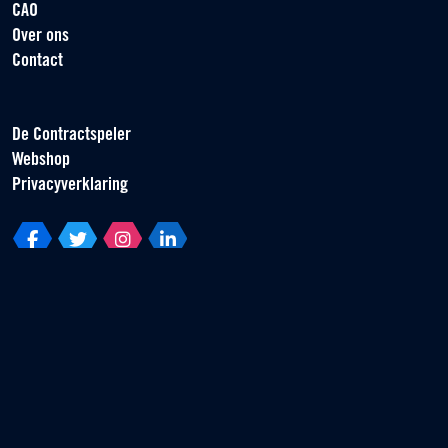
CAO
Over ons
Contact
De Contractspeler
Webshop
Privacyverklaring
Vereniging van Contractspelers
Scorpius 161
2132 LR Hoofddorp
T +31 (0) 23 55 46 930
info@vvcs.nl
© 2026 VVCS - Alle rechten voorbehouden