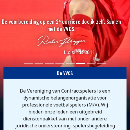
De voorbereiding op een 2ᵉ carrière doe ik zelf. Samen
met de VVCS.
Lid sinds 2011
De VVCS
De Vereniging van Contractspelers is een
dynamische belangenorganisatie voor
professionele voetbalspelers (M/V). Wij
bieden onze leden een uitgebreid
dienstenpakket aan met onder andere
juridische ondersteuning, spelersbegeleiding