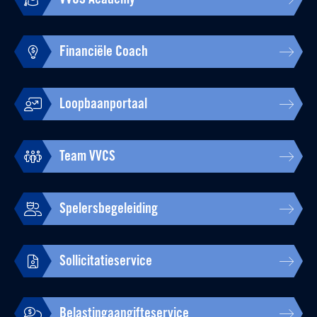
VVCS Academy
Financiële Coach
Loopbaanportaal
Team VVCS
Spelersbegeleiding
Sollicitatieservice
Belastingaangifteservice