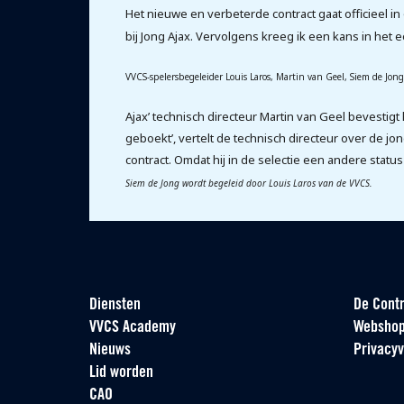
Het nieuwe en verbeterde contract gaat officieel in o
bij Jong Ajax. Vervolgens kreeg ik een kans in het e
VVCS-spelersbegeleider Louis Laros, Martin van Geel, Siem de Jon
Ajax’ technisch directeur Martin van Geel bevestigt
geboekt’, vertelt de technisch directeur over de jon
contract. Omdat hij in de selectie een andere statu
Siem de Jong wordt begeleid door Louis Laros van de VVCS.
Diensten
De Contr
VVCS Academy
Websho
Nieuws
Privacyv
Lid worden
CAO