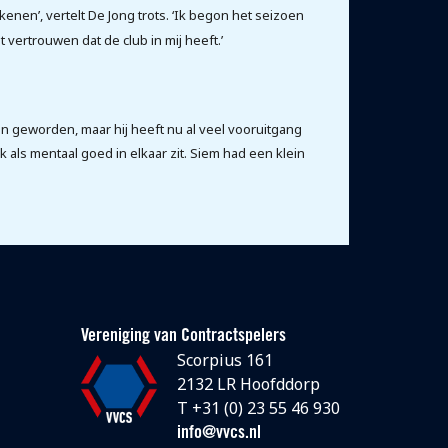
ekenen’, vertelt De Jong trots. ‘Ik begon het seizoen
t vertrouwen dat de club in mij heeft.’
ien geworden, maar hij heeft nu al veel vooruitgang
k als mentaal goed in elkaar zit. Siem had een klein
Vereniging van Contractspelers
Scorpius 161
2132 LR Hoofddorp
T +31 (0) 23 55 46 930
info@vvcs.nl