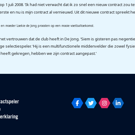
p 1 juli 2008. ‘Ik had niet verwacht dat ik zo snel een nieuw contract zou t
erste en nu is mijn contract al vernieuwd. Uit dit nieuwe contract spreekt he
g en moeder Loekie de Jong proosten op een mooie voetbaltoekomst.
 het vertrouwen dat de club heeft in De Jong. ‘Siem is gisteren pas negent
ge selectiespeler. ‘Hij is een multifunctionele middenvelder die zowel fysie
s heeft gekregen, hebben we zijn contract aangepast.’
actspeler
p
erklaring