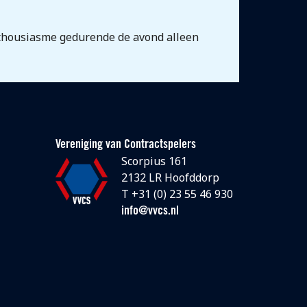
enthousiasme gedurende de avond alleen
Vereniging van Contractspelers
Scorpius 161
2132 LR Hoofddorp
T +31 (0) 23 55 46 930
info@vvcs.nl