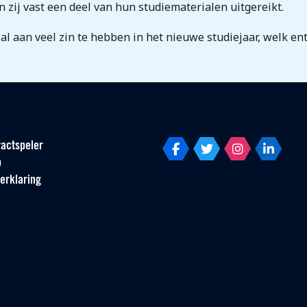
zij vast een deel van hun studiematerialen uitgereikt.
 al aan veel zin te hebben in het nieuwe studiejaar, welk 
actspeler
p
erklaring