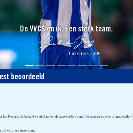
De VVCS en ik. Een sterk team.
Lid sinds 2009
est beoordeeld
n het Nederlands betaald voetbal geven de aanvoerders vanaf dit seizoen na elke uit gespeelde wed
t tijd voor een tussenstand.