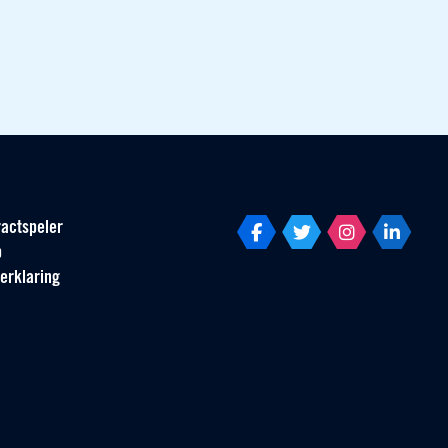
actspeler
p
erklaring