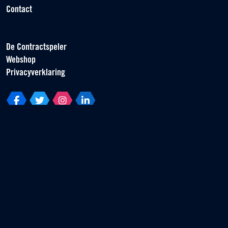
Contact
De Contractspeler
Webshop
Privacyverklaring
Vereniging van Contractspelers
Scorpius 161
2132 LR Hoofddorp
T +31 (0) 23 55 46 930
info@vvcs.nl
© 2026 VVCS - Alle rechten voorbehouden