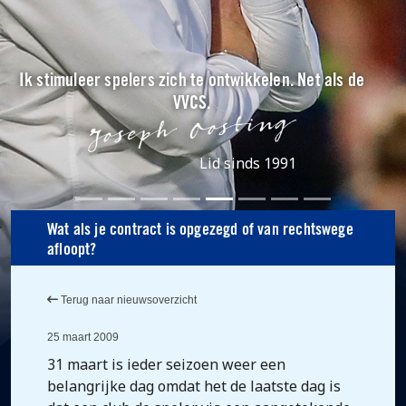
Ik stimuleer spelers zich te ontwikkelen. Net als de
VVCS.
Lid sinds 1991
Wat als je contract is opgezegd of van rechtswege
afloopt?
Terug naar nieuwsoverzicht
25 maart 2009
31 maart is ieder seizoen weer een
belangrijke dag omdat het de laatste dag is