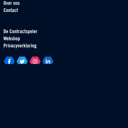
Over ons
Contact
De Contractspeler
Webshop
Privacyverklaring
Vereniging van Contractspelers
Scorpius 161
2132 LR Hoofddorp
T +31 (0) 23 55 46 930
info@vvcs.nl
© 2026 VVCS - Alle rechten voorbehouden