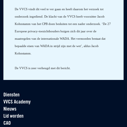
De VVCS vindt dit veel te ver gaan en heeft daarom het verzoek tot
onderzoek ingediend. De klacht van de VVCS heeft voorzitter Jacob
Kohnstamm van het CPB doen besluiten tot een nader onderzoek. ‘De 27
Europese privacy-toezichthouders buigen zich dit jaar over de
maatregelen van de internationale WADA. Het vermoeden bestaat dat
bepaalde eisen van WADA in strijd zijn met de wet’, aldus Jacob
Kohnstamm.
De VVCS is zeer verheugd met dit bericht.
Diensten
VVCS Academy
Nieuws
Lid worden
CAO