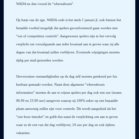
WADA en dan vooral de “whereabouts”.
Op basis van de zgn. WADA code is het sinds 1 januari jl. ook binnen het
betaalde voetbal mogelijk dat spelers geconfronteerd gaan worden met
“out of competition controls”. Aangewezen spelers zijn in het vervolg
verplicht om voorafgaande aan ieder kwartaal aan te geven waar zij alle
dagen van dat kwartaal zullen verblijven. Eventuele wijzigingen moeten
tijdig per mail gezonden worden.
Onvoorziene omstandigheden op de dag zelf moeten getekend per fax
kenbaar gemaakt worden. Naast deze algemene “whereabouts
information” moeten de aan te wijzen spelers per dag ook een uur (tussen
06.00 en 23.00 uur) aangeven waarop zij 100% zeker op een bepaalde
plaats aanwezig zullen zijn voor controle. Dit wordt aangeduid als het
“one hour timeslot” en geldt dus naast de verplichting om aan te geven
waar ze de rest van die dag verblijven; 24 uur per dag en ook tijdens
vakanties.