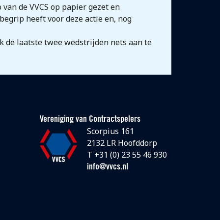
 van de VVCS op papier gezet en
egrip heeft voor deze actie en, nog
k de laatste twee wedstrijden nets aan te
Vereniging van Contractspelers
Scorpius 161
2132 LR Hoofddorp
T +31 (0) 23 55 46 930
info@vvcs.nl