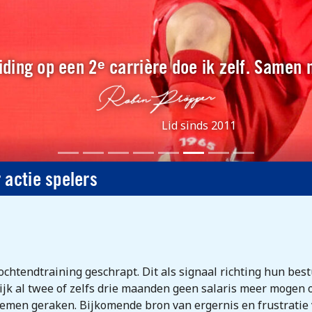
ding op een 2ᵉ carrière doe ik zelf. Samen
Lid sinds 2011
 actie spelers
htendtraining geschrapt. Dit als signaal richting hun best
lijk al twee of zelfs drie maanden geen salaris meer mogen 
emen geraken. Bijkomende bron van ergernis en frustratie v