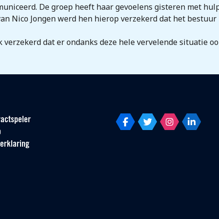
uniceerd. De groep heeft haar gevoelens gisteren met hulp
an Nico Jongen werd hen hierop verzekerd dat het bestuur b
verzekerd dat er ondanks deze hele vervelende situatie oo
actspeler
p
erklaring