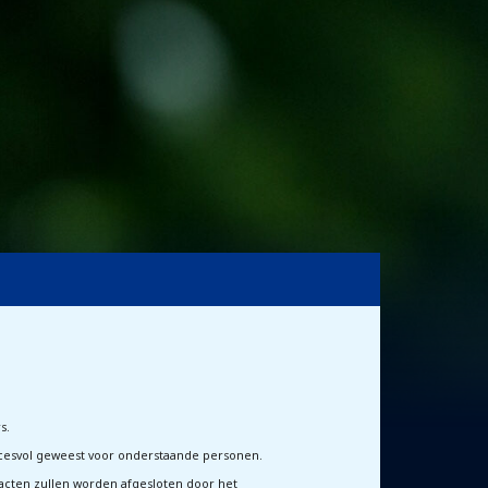
s.
ccesvol geweest voor onderstaande personen.
acten zullen worden afgesloten door het