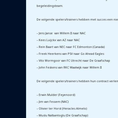
begeleidingsteam.
De volgende spelers/trainers hebben met succes een ni
– Jens Janse
van Willem II naar NAC
– Kees Luijckx van AZ naar NAC
– Rein Baart van NEC naar FC Edmonton (Canada)
– Freek Heerkens van PSV naar Go Ahead Eagles
– Vito Wormgoor van FC Utrecht naar De Graafschap
– John Feskens van RKC Waalwijk naar Willem II
De volgende spelers/trainers hebben hun contract verlen
– Erwin Mulder (Feyenoord)
– Jim van Fessem (NAC)
– Olivier ter Horst (Heracles Almelo)
– Muslu Nalbantoglu (De Graafschap)