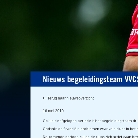
Nieuws begeleidingsteam VVC
Terug naar nieuwsoverzicht
16 mei 2010
Ook in de afgelopen periode is het begeleidingsteam dr
Ondanks de financiële problemen waar vele clubs in het
De komende periode zullen de clubs zich actief gaan be