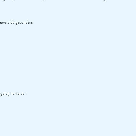
euwe club gevonden:
gd bij hun club: