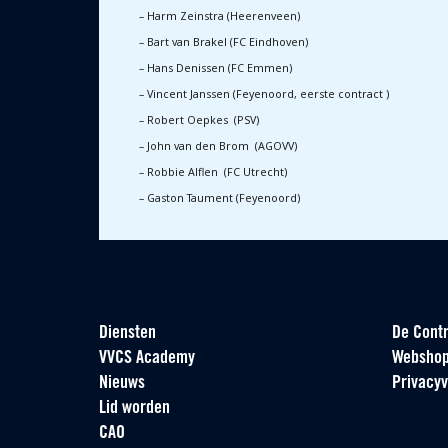
– Harm Zeinstra (Heerenveen)
– Bart van Brakel (FC Eindhoven)
– Hans Denissen (FC Emmen)
– Vincent Janssen (Feyenoord, eerste contract )
– Robert Oepkes
(PSV)
– John van den Brom
(AGOVV)
– Robbie Alflen
(FC Utrecht)
– Gaston Taument (Feyenoord)
Diensten
De Contr
VVCS Academy
Websho
Nieuws
Privacyv
Lid worden
CAO