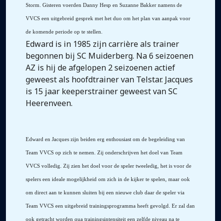
Storm. Gisteren voerden Danny Hesp en Suzanne Bakker namens de
VVCS een uitgebreid gesprek met het duo om het plan van aanpak voor
de komende periode op te stellen.
Edward is in 1985 zijn carrière als trainer
begonnen bij SC Muiderberg. Na 6 seizoenen
AZ is hij de afgelopen 2 seizoenen actief
geweest als hoofdtrainer van Telstar. Jacques
is 15 jaar keeperstrainer geweest van SC
Heerenveen.
Edward en Jacques zijn beiden erg enthousiast om de begeleiding van
Team VVCS op zich te nemen. Zij onderschrijven het doel van Team
VVCS volledig. Zij zien het doel voor de speler tweeledig, het is voor de
spelers een ideale mogelijkheid om zich in de kijker te spelen, maar ook
om direct aan te kunnen sluiten bij een nieuwe club daar de speler via
Team VVCS een uitgebreid trainingsprogramma heeft gevolgd. Er zal dan
ook getracht worden qua trainingsintensiteit een zelfde niveau na te