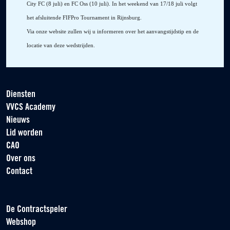
City FC (8 juli) en FC Oss (10 juli). In het weekend van 17/18 juli volgt
het afsluitende FIFPro Tournament in Rijnsburg.
Via onze website zullen wij u informeren over het aanvangstijdstip en de
locatie van deze wedstrijden.
Diensten
VVCS Academy
Nieuws
Lid worden
CAO
Over ons
Contact
De Contractspeler
Webshop