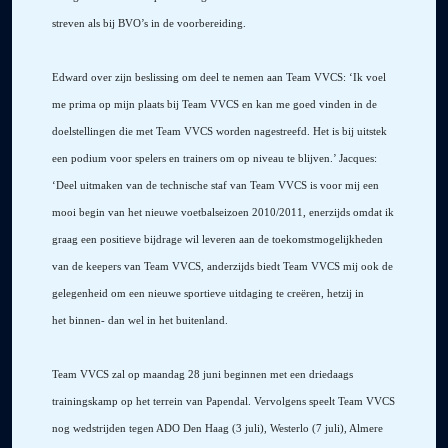
streven als bij BVO’s in de voorbereiding.
Edward over zijn beslissing om deel te nemen aan Team VVCS: ‘Ik voel
me prima op mijn plaats bij Team VVCS en kan me goed vinden in de
doelstellingen die met Team VVCS worden nagestreefd. Het is bij uitstek
een podium voor spelers en trainers om op niveau te blijven.’ Jacques:
‘Deel uitmaken van de technische staf van Team VVCS is voor mij een
mooi begin van het nieuwe voetbalseizoen 2010/2011, enerzijds omdat ik
graag een positieve bijdrage wil leveren aan de toekomstmogelijkheden
van de keepers van Team VVCS, anderzijds biedt Team VVCS mij ook de
gelegenheid om een nieuwe sportieve uitdaging te creëren, hetzij in
het binnen- dan wel in het buitenland.
Team VVCS zal op maandag 28 juni beginnen met een driedaags
trainingskamp op het terrein van Papendal. Vervolgens speelt Team VVCS
nog wedstrijden tegen ADO Den Haag (3 juli), Westerlo (7 juli), Almere