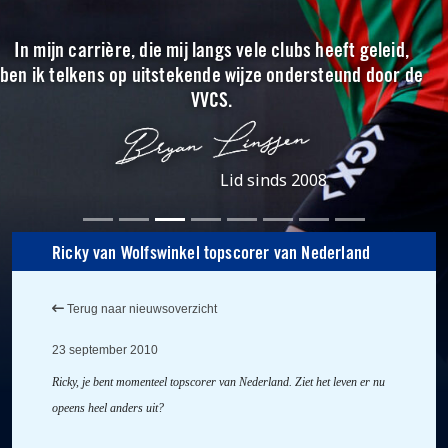
In mijn carrière, die mij langs vele clubs heeft geleid,
ben ik telkens op uitstekende wijze ondersteund door de
VVCS.
Lid sinds 2008
Ricky van Wolfswinkel topscorer van Nederland
Terug naar nieuwsoverzicht
23 september 2010
Ricky, je bent momenteel topscorer van Nederland. Ziet het leven er nu
opeens heel anders uit?