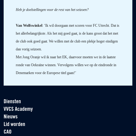
Heb je doelstellingen voor de rest van het seizoen?
Van Wolfswinkel
: ‘Ik wil doorgaan met scoren voor FC Utrecht. Dat is
het allerbelangrijkste. Als het mij goed gaat, is de kans groot dat het met
de club ook goed gaat. We willen met de club een plekje hoger eindigen
dan vorig seizoen.
Met Jong Oranje wil ik naar het EK, daarvoor moeten we in de laatste
ronde van Oekraïne winnen. Vervolgens willen we op de eindronde in
Denemarken voor de Europese titel gaan!’
Diensten
VVCS Academy
Nieuws
Lid worden
CAO