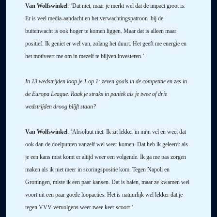
Van Wolfswinkel
: ‘Dat niet, maar je merkt wel dat de impact groot is.
Er is veel media-aandacht en het verwachtingspatroon
bij de
buitenwacht is ook hoger te komen liggen. Maar dat is alleen maar
positief. Ik geniet er wel van, zolang het duurt. Het geeft me energie en
het motiveert me om in mezelf te blijven investeren.’
In 13 wedstrijden loop je 1 op 1: zeven goals in de competitie en zes in
de Europa League. Raak je straks in paniek als je twee of drie
wedstrijden droog blijft staan?
Van Wolfswinkel
: ‘Absoluut niet. Ik zit lekker in mijn vel en weet dat
ook dan de doelpunten vanzelf wel weer komen. Dat heb ik geleerd: als
je een kans mist komt er altijd weer een volgende. Ik ga me pas zorgen
maken als ik niet meer in scoringspositie kom. Tegen Napoli en
Groningen, miste ik een paar kansen. Dat is balen, maar ze kwamen wel
voort uit een paar goede loopacties. Het is natuurlijk wel lekker dat je
tegen VVV vervolgens weer twee keer scoort.’