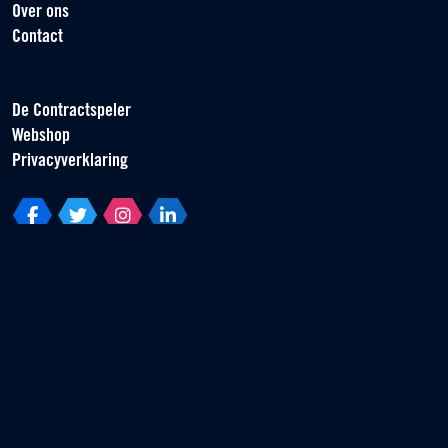
Over ons
Contact
De Contractspeler
Webshop
Privacyverklaring
Vereniging van Contractspelers
Scorpius 161
2132 LR Hoofddorp
T +31 (0) 23 55 46 930
info@vvcs.nl
© 2026 VVCS - Alle rechten voorbehouden