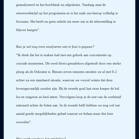
geanalyseerd en het hoofdstuk nu afgesloten. Vandaag staat de
returnwedstrijd op het programma en is het zaak ons hierop volledig te
focussen. Het heeft nu geen enkele zin meer om in de teleurstelling te
blijven hangen”.
Kan je wel nog even analyseren wat er fout is gegaan?
“Ik denk dat het te maken had met een gebrek aan concentratie op
cruciale momenten. Dit werd direct genadeloos afgestraft door een sterke
ploeg als de Oekraïne is. Binnen zeven minuten stonden we al met 0-2
achter na een standaard situatie, waarvan we vooraf wisten dat deze
levensgevaarlijk zouden zijn. Bij de tweede goal laat onze keeper de bal
los en reageren ze heel attent. Vervolgens loop je de rest van de wedstrijd
uiteraard achter de feiten aan. In de tweede helft hebben we nog wel een
aantal goede mogelijkheden gehad waaruit we helaas maar één keer
scoorden”.
Wat wordt vandaag het strijdplan?