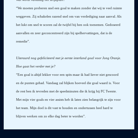
“We moeten proberen snel een goal te maken zonder dat wij te veel ruimte
weggeven. Zij schakelen razend snel om van verdediging naar aanval. Als
het lukt om snel te scoren zal de twijfel bij hen ook toenemen. Gedoseerd
aanvallen en zeer geconcentreerd zijn bij spelhervattingen, dat is de
remedie”.
Uiteraard nog gefeliciteerd met je eerste interland goal voor Jong Oranje.
Hoe gaat het verder met je?
“Een goal is altijd lekker voor een spits maar ik had liever niet gescoord
en de punten gehad. Vandaag zal blijken hoeveel die goal waard is. Voor
de rest ben ik tevreden met de speelminuten die ik krijg bij FC Twente.
Met mijn vier goals en vier assists heb ik laten zien belangrijk te zijn voor
het team. Mijn doel is dit vast te houden en ondertussen heel hard te
blijven werken om zo elke dag beter te worden”.