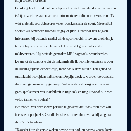
Mijn wereld stortte in! “
Gelukkig heeft Frank zich redelijk snel hersteld van dit slechte nieuws en
is hij op zoek gegaan naar meer informatie over dit soort kwetsuren. “Ik
wist al dat dit soort blessures vaker voorkwam in de sport. Meestal bij
sporten als American football, rugby of judo. Daardoor ben ik gaan
informeren bij bekende medici uit de sportwereld. Ik kwam uiteindelijk
terecht bij neurochirurg Diekerhof. Hij is echt gespecialiseerd in
nekkwetsuren. Hij heeft de gemaakte MRI nogmaals bestudeerd en
kwam tot de conclusie dat de nekhernia die ik heb, niet ontstaan is door
de botsing tijdens de wedstrijd, maar dat ik deze altijd al heb gehad of
ontwikkeld heb tijdens mijn leven. De pijn bleek te worden veroorzaakt
door een gekneusde ruggenmerg. Volgens deze chirurg is er dan ook
geen sprake meer van instabiliteit in mijn nek en mag ik vanaf nu weer
volop trainen en spelen!”
Een nadeel van deze zware periode is geweest dat Frank zich niet kon
focussen op zijn HBO studie Business Innovation, welke hij volgt aan
de VVCS Academy.
“Doordat ik in de eerste weken hevige pijn had, en daarna vooral bezig