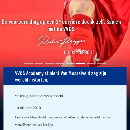
De voorbereiding op een 2ᵉ carrière doe ik zelf. Samen
met de VVCS.
Lid sinds 2011
VVCS Academy student Van Mosselveld zag zijn
wereld instorten.
Terug naar nieuwsoverzicht
14 oktober 2010
Frank van Mosselveld
mag weer voetballen. En dat is bepaald niet zo
vanzelfsprekend als het lijkt.