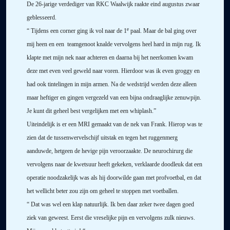
De 26-jarige verdediger van RKC Waalwijk raakte eind augustus zwaar
geblesseerd.
e
“ Tijdens een corner ging ik vol naar de 1
paal. Maar de bal ging over
mij heen en een
teamgenoot knalde vervolgens heel hard in mijn rug. Ik
klapte met mijn nek naar achteren en daarna bij het neerkomen kwam
deze met even veel geweld naar voren. Hierdoor was ik even groggy en
had ook tintelingen in mijn armen. Na de wedstrijd werden deze alleen
maar heftiger en gingen vergezeld van een bijna ondraaglijke zenuwpijn.
Je kunt dit geheel best vergelijken met een whiplash.”
Uiteindelijk is er een MRI gemaakt van de nek van Frank. Hierop was te
zien dat de tussenwervelschijf uitstak en tegen het ruggenmerg
aanduwde, hetgeen de hevige pijn veroorzaakte. De neurochirurg die
vervolgens naar de kwetsuur heeft gekeken, verklaarde doodleuk dat een
operatie noodzakelijk was als hij doorwilde gaan met profvoetbal, en dat
het wellicht beter zou zijn om geheel te stoppen met voetballen.
“ Dat was wel een klap natuurlijk. Ik ben daar zeker twee dagen goed
ziek van geweest. Eerst die vreselijke pijn en vervolgens zulk nieuws.