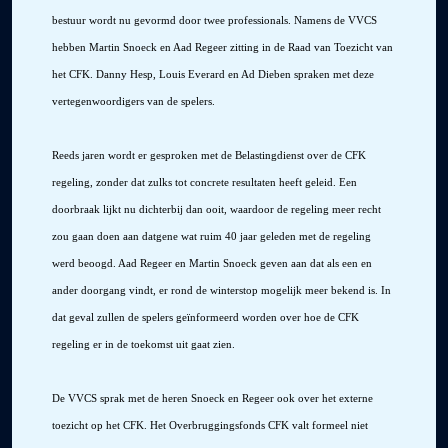
bestuur wordt nu gevormd door twee professionals. Namens de VVCS
hebben Martin Snoeck en Aad Regeer zitting in de Raad van Toezicht van
het CFK. Danny Hesp, Louis Everard en Ad Dieben spraken met deze
vertegenwoordigers van de spelers.
Reeds jaren wordt er gesproken met de Belastingdienst over de CFK
regeling, zonder dat zulks tot concrete resultaten heeft geleid. Een
doorbraak lijkt nu dichterbij dan ooit, waardoor de regeling meer recht
zou gaan doen aan datgene wat ruim 40 jaar geleden met de regeling
werd beoogd. Aad Regeer en Martin Snoeck geven aan dat als een en
ander doorgang vindt, er rond de winterstop mogelijk meer bekend is. In
dat geval zullen de spelers geïnformeerd worden over hoe de CFK
regeling er in de toekomst uit gaat zien.
De VVCS sprak met de heren Snoeck en Regeer ook over het externe
toezicht op het CFK. Het Overbruggingsfonds CFK valt formeel niet