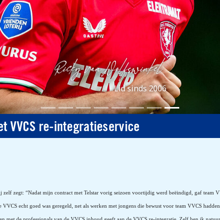
Lid sinds 2006
t VVCS re-integratieservice
 zelf zegt: “Nadat mijn contract met Telstar vorig seizoen voortijdig werd beëindigd, gaf team 
or de VVCS echt goed was geregeld, net als werken met jongens die bewust voor team VVCS hadde
n met de professionals van de VVCS inhoud geeft aan de VVCS re-integratie. Zelf ben ik natuurl