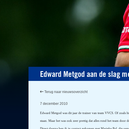
Edward Metgod aan de slag me
Terug naar nieuwsoverzicht
7 december 2010
Edward Metgod was dit jaar de trainer van team VVCS. Of zoals hij
staan. Maar het was ook zeer prettig dat alles rond het team do
Direct daarna ben ik in contact gekomen met Marieke Pol, die same