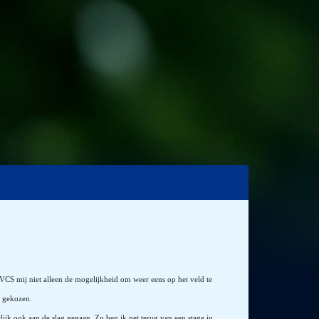
VVCS mij niet alleen de mogelijkheid om weer eens op het veld te
n gekozen.
ijk ook aan de slag gegaan. Zo ben ik net terug van een stage in