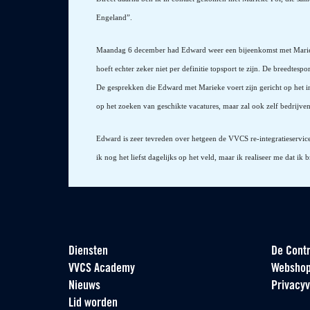
Engeland”.
Maandag 6 december had Edward weer een bijeenkomst met Marieke 
hoeft echter zeker niet per definitie topsport te zijn. De breedtespor
De gesprekken die Edward met Marieke voert zijn gericht op het i
op het zoeken van geschikte vacatures, maar zal ook zelf bedrijve
Edward is zeer tevreden over hetgeen de VVCS re-integratieservice 
ik nog het liefst dagelijks op het veld, maar ik realiseer me dat
Diensten
De Contr
VVCS Academy
Websho
Nieuws
Privacyv
Lid worden