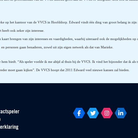
op het kantoor van de VVCS in Hoofddorp. Edward vindt één ding van groot belang in zijn nieuw
t heeft ook zeker zijn interesse.
n kaart brengen van zijn interesses en vaardigheden, waarbij uiteraard ook de mogelijkheden op
n en personen gaan benaderen, zowel uit zijn eigen netwerk als dat van Marieke.
hem biedt. “Als speler voelde ik me altijd al thuis bij de VVCS. Ik vind het bijzonder dat ik als
 ik breder moet gaan kijken”. De VVCS hoopt dat 2011 Edward veel nieuwe kansen zal bieden.
actspeler
p
erklaring