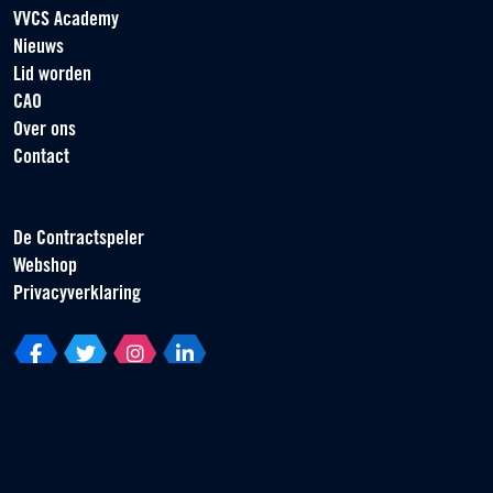
VVCS Academy
Nieuws
Lid worden
CAO
Over ons
Contact
De Contractspeler
Webshop
Privacyverklaring
Vereniging van Contractspelers
Scorpius 161
2132 LR Hoofddorp
T +31 (0) 23 55 46 930