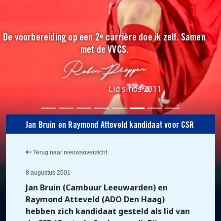
De voorbereiding op een 2ᵉ carrière doe ik zelf. Samen
met de VVCS.
Lid sinds 2011
Jan Bruin en Raymond Atteveld kandidaat voor CSR
Terug naar nieuwsoverzicht
8 augustus 2001
Jan Bruin (Cambuur Leeuwarden) en
Raymond Atteveld (ADO Den Haag)
hebben zich kandidaat gesteld als lid van