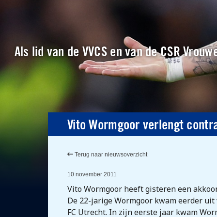
Als lid van de VVCS en van de CSR Vrouwe
Vito Wormgoor verlengt contra
Terug naar nieuwsoverzicht
10 november 2011
Vito Wormgoor heeft gisteren een akkoor
De 22-jarige Wormgoor kwam eerder uit v
FC Utrecht. In zijn eerste jaar kwam Worm