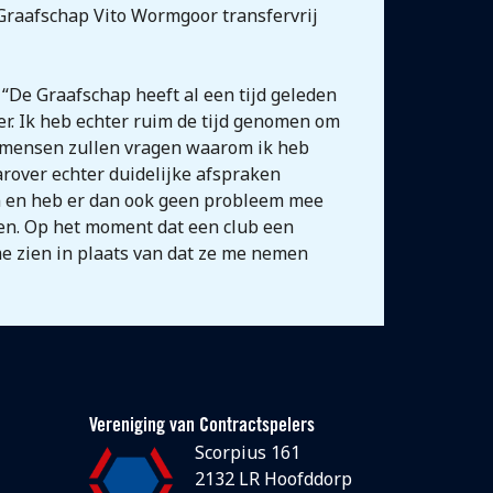
Graafschap Vito Wormgoor transfervrij
“De Graafschap heeft al een tijd geleden
er. Ik heb echter ruim de tijd genomen om
e mensen zullen vragen waarom ik heb
arover echter duidelijke afspraken
en en heb er dan ook geen probleem mee
en. Op het moment dat een club een
me zien in plaats van dat ze me nemen
Vereniging van Contractspelers
Scorpius 161
2132 LR Hoofddorp