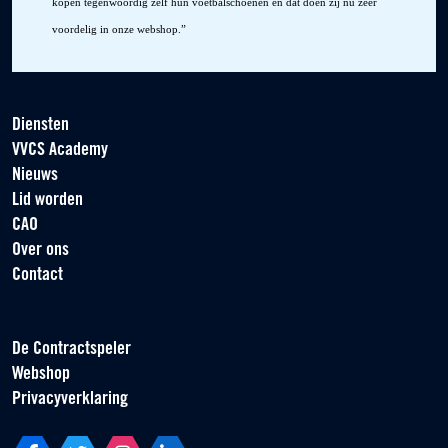
kopen tegenwoordig zelf hun voetbalschoenen en dat doen zij nu zeer
voordelig in onze webshop.”
Diensten
VVCS Academy
Nieuws
Lid worden
CAO
Over ons
Contact
De Contractspeler
Webshop
Privacyverklaring