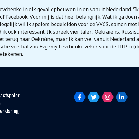
 Levchenko in elk geval opbouwen in en vanuit Nederland. ‘I
f Facebook. Voor mij is dat heel belangrijk. Wat ik ga doen a
ogelijk wil ik spelers begeleiden voor de VVCS, samen met L
k ook interessant. Ik spreek vier talen: Oekraïens, Russis
iet terug naar Oekraïne, maar ik kan wel vanuit Nederland a
sche voetbal zou Evgeniy Levchenko zeker voor de FIFPro (
betekenen.
actspeler
p
erklaring