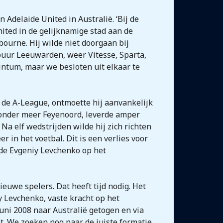
Adelaide United in Australië. ‘Bij de
nited in de gelijknamige stad aan de
lbourne.
Hij wilde niet doorgaan bij
mbuur Leeuwarden, weer Vitesse, Sparta,
intum, maar we besloten uit elkaar te
t de A-League, ontmoette hij aanvankelijk
n onder meer Feyenoord, leverde amper
Na elf wedstrijden wilde hij zich richten
r in het voetbal. Dit is een verlies voor
rde Evgeniy Levchenko op het
euwe spelers. Dat heeft tijd nodig. Het
 Levchenko, vaste kracht op het
 juni 2008 naar Australië getogen en via
. We zoeken nog naar de juiste formatie.