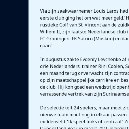
Via zijn zaakwaarnemer Louis Laros had E
eerste club ging het om wat meer geld.’ H
rustieke Golf van St. Vincent aan de zui
Willem II, zijn laatste Nederlandse club
FC Groningen, FK Saturn (Moskou) en dan
gaan.’
In augustus zakte Evgeniy Levchenko af n
drie Nederlanders: trainer Rini Coolen, 
een maand terug onverwacht zijn contract 
op zijn maatschappelijke carrière en besl
de club. Hij kon goed een wedstrijd ope
verrassende vertrek van zijn Surinaamse
De selectie telt 24 spelers, maar moet z
nieuwe team moet nog in elkaar passen. 
middenveld. ‘Ik speel links of centraal.’ 
Queensland Roar in maart 2010 overgesta