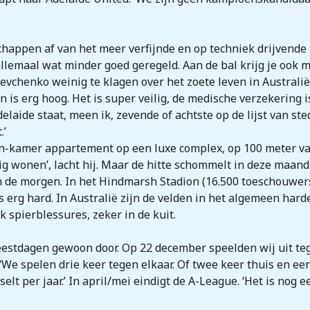
chappen af van het meer verfijnde en op techniek drijvende s
 allemaal wat minder goed geregeld. Aan de bal krijg je ook 
evchenko weinig te klagen over het zoete leven in Australië
n is erg hoog. Het is super veilig, de medische verzekering 
elaide staat, meen ik, zevende of achtste op de lijst van ste
.’
-kamer appartement op een luxe complex, op 100 meter van
rig wonen’, lacht hij. Maar de hitte schommelt in deze maand
n de morgen. In het Hindmarsh Stadion (16.500 toeschouwers
is erg hard. In Australië zijn de velden in het algemeen har
spierblessures, zeker in de kuit.
feestdagen gewoon door. Op 22 december speelden wij uit te
‘We spelen drie keer tegen elkaar. Of twee keer thuis en ee
selt per jaar.’ In april/mei eindigt de A-League. ‘Het is nog