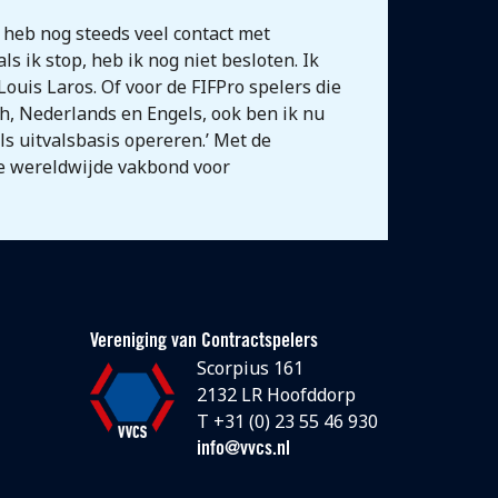
k heb nog steeds veel contact met
ls ik stop, heb ik nog niet besloten. Ik
ouis Laros. Of voor de FIFPro spelers die
ch, Nederlands en Engels, ook ben ik nu
ls uitvalsbasis opereren.’ Met de
de wereldwijde vakbond voor
Vereniging van Contractspelers
Scorpius 161
2132 LR Hoofddorp
T +31 (0) 23 55 46 930
info@vvcs.nl