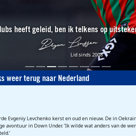
 clubs heeft geleid, ben ik telkens op uitste
Lid sinds 2008
ks weer terug naar Nederland
erde Evgeniy Levchenko kerst en oud en nieuw.
De in Oekraï
ige avontuur in Down Under. ‘Ik wilde wat anders van de were
eld.’