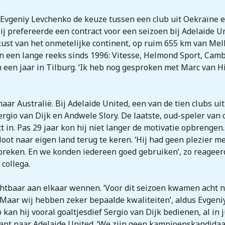
vgeniy Levchenko de keuze tussen een club uit Oekraïne en 
ij prefereerde een contract voor een seizoen bij Adelaide U
dkust van het onmetelijke continent, op ruim 655 km van Me
 in een lange reeks sinds 1996: Vitesse, Helmond Sport, Ca
 een jaar in Tilburg. ‘Ik heb nog gesproken met Marc van H
aar Australië. Bij Adelaide United, een van de tien clubs ui
Sergio van Dijk en Andwele Slory. De laatste, oud-speler va
in. Pas 29 jaar kon hij niet langer de motivatie opbrengen. 
oot naar eigen land terug te keren. ‘Hij had geen plezier mee
nbreken. En we konden iedereen goed gebruiken’, zo reagee
 collega.
ichtbaar aan elkaar wennen. ‘Voor dit seizoen kwamen acht ni
Maar wij hebben zeker bepaalde kwaliteiten’, aldus Evgeniy
Zo kan hij vooral goaltjesdief Sergio van Dijk bedienen, al in
pt naar Adelaide United. ‘We zijn geen kampioenskandidaat