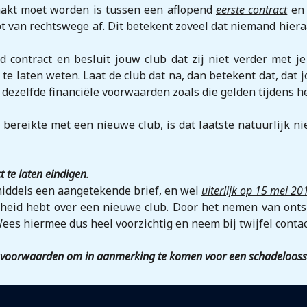
aakt moet worden is tussen een aflopend
eerste contract
en 
opt van rechtswege af. Dit betekent zoveel dat niemand hiera
d contract en besluit jouw club dat zij niet verder met j
 te laten weten. Laat de club dat na, dan betekent dat, dat
dezelfde financiële voorwaarden zoals die gelden tijdens h
ereikte met een nieuwe club, is dat laatste natuurlijk niet
 te laten eindigen
.
iddels een aangetekende brief, en wel
uiterlijk op 15 mei 20
rheid hebt over een nieuwe club. Door het nemen van ontsl
ees hiermee dus heel voorzichtig en neem bij twijfel conta
de voorwaarden om in aanmerking te komen voor een schadeloosst