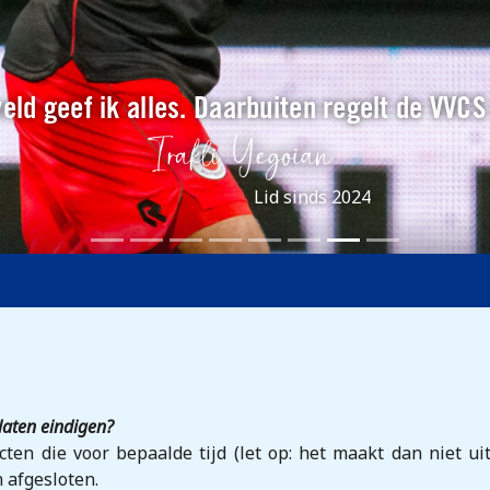
eld geef ik alles. Daarbuiten regelt de VVCS
Lid sinds 2024
laten eindigen?
ten die voor bepaalde tijd (let op: het maakt dan niet ui
 afgesloten.