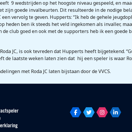
eeft 9 wedstrijden op het hoogste niveau gespeeld, en maa
t zijn goede invalbeurten. Dit resulteerde in de nodige bel
C een vervolg te geven. Hupperts: “Ik heb de gehele jeugdopl
t op heden ben ik steeds het veld ingekomen als invaller, maa
 de club goed en ook met de supporters heb ik een goede ban
Roda JC, is ook tevreden dat Hupperts heeft bijgetekend. “Gu
ft de laatste weken laten zien dat hij een speler is waar Ro
delingen met Roda JC laten bijstaan door de VVCS.
actspeler
p
erklaring