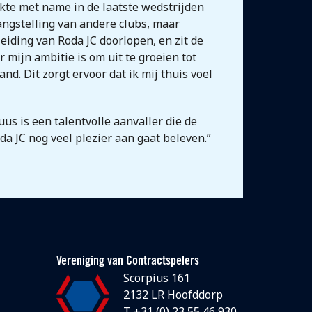
kte met name in de laatste wedstrijden
angstelling van andere clubs, maar
eiding van Roda JC doorlopen, en zit de
r mijn ambitie is om uit te groeien tot
d. Dit zorgt ervoor dat ik mij thuis voel
us is een talentvolle aanvaller die de
da JC nog veel plezier aan gaat beleven.”
Vereniging van Contractspelers
Scorpius 161
2132 LR Hoofddorp
T +31 (0) 23 55 46 930