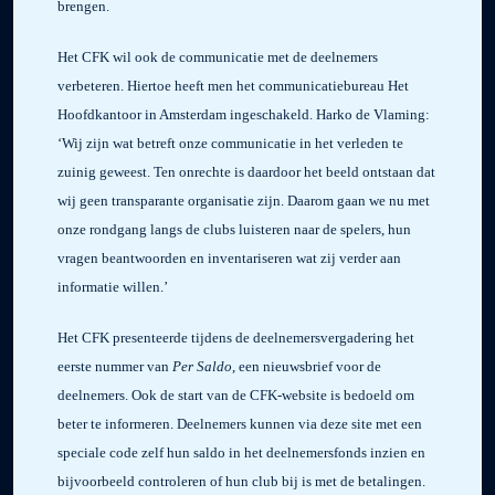
brengen.
Het CFK wil ook de communicatie met de deelnemers
verbeteren. Hiertoe heeft men het communicatiebureau Het
Hoofdkantoor in Amsterdam ingeschakeld. Harko de Vlaming:
‘Wij zijn wat betreft onze communicatie in het verleden te
zuinig geweest. Ten onrechte is daardoor het beeld ontstaan dat
wij geen transparante organisatie zijn. Daarom gaan we nu met
onze rondgang langs de clubs luisteren naar de spelers, hun
vragen beantwoorden en inventariseren wat zij verder aan
informatie willen.’
Het CFK presenteerde tijdens de deelnemersvergadering het
eerste nummer van
Per Saldo
, een nieuwsbrief voor de
deelnemers. Ook de start van de CFK-website is bedoeld om
beter te informeren. Deelnemers kunnen via deze site met een
speciale code zelf hun saldo in het deelnemersfonds inzien en
bijvoorbeeld controleren of hun club bij is met de betalingen.