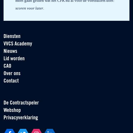
moet gaan gelden wat het CFK nu al voor de voetballers doet:
scoren voor later
.
Diensten
VVCS Academy
Nieuws
Lid worden
CAO
Over ons
Contact
De Contractspeler
Webshop
Privacyverklaring