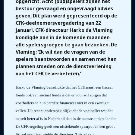
opgericht. Acht (oud)spelers zullen het
bestuur gevraagd en ongevraagd advies
geven. Dit plan werd gepresenteerd op de
CFK-deelnemersvergadering van 22
januari. CFK-directeur Harko de Vlaming
kondigde aan in de komende maanden
alle spelersgroepen te gaan bezoeken. De
Vlaming: ‘Ik wil dan de vragen van de
spelers beantwoorden en samen met hen
plannen smeden om de dienstverlening
van het CFK te verbeteren.’
Harko de Vlaming benadrukte dat het CFK naast een fiscaal
fonds óók een sociaal fonds is dat er voor wil zorgen dat
voetballers na hun carrière financieel niet in een zwart gat
vallen. Uit recent onderzoek blijkt dat de voetballer wat dat
betreft beter af is in Nederland dan in de meeste andere landen.
De CFK-regeling geeft een uitstekende spaarpot en een groot
fiscaal voordeel, stelde de directeur. ‘Uitstel van