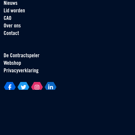
Nieuws
Lid worden
CAO
Over ons
Contact
De Contractspeler
Webshop
Privacyverklaring
Vereniging van Contractspelers
Scorpius 161
2132 LR Hoofddorp
T +31 (0) 23 55 46 930
info@vvcs.nl