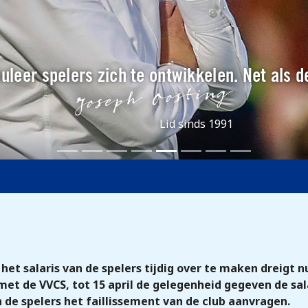
muleer spelers zich te ontwikkelen. Net als d
Lid sinds 1991
et salaris van de spelers tijdig over te maken dreigt n
met de VVCS, tot 15 april de gelegenheid gegeven de sa
 de spelers het faillissement van de club aanvragen.