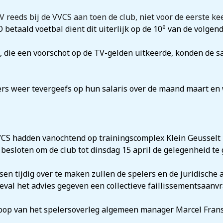
eeds bij de VVCS aan toen de club, niet voor de eerste keer 
e
betaald voetbal dient dit uiterlijk op de 10
van de volgend
die een voorschot op de TV-gelden uitkeerde, konden de sa
ers weer tevergeefs op hun salaris over de maand maart e
VCS hadden vanochtend op trainingscomplex Klein Geusselt u
besloten om de club tot dinsdag 15 april de gelegenheid te
sen tijdig over te maken zullen de spelers en de juridische
eval het advies gegeven een collectieve faillissementsaanvr
oop van het spelersoverleg algemeen manager Marcel Fran