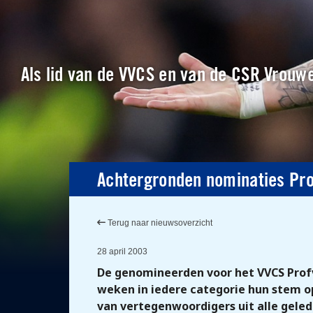
Als lid van de VVCS en van de CSR Vrouwe
Achtergronden nominaties Pro
Terug naar nieuwsoverzicht
28 april 2003
De genomineerden voor het VVCS Prof
weken in iedere categorie hun stem o
van vertegenwoordigers uit alle gele