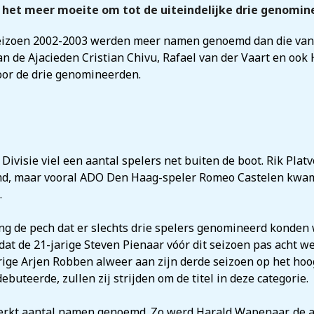
e het meer moeite om tot de uiteindelijke drie genomi
t seizoen 2002-2003 werden meer namen genoemd dan die van
 de Ajacieden Cristian Chivu, Rafael van der Vaart en ook 
voor de drie genomineerden.
Divisie viel een aantal spelers net buiten de boot. Rik Platv
d, maar vooral ADO Den Haag-speler Romeo Castelen kwam
.
ong de pech dat er slechts drie spelers genomineerd konden w
 dat de 21-jarige Steven Pienaar vóór dit seizoen pas acht 
arige Arjen Robben alweer aan zijn derde seizoen op het ho
 debuteerde, zullen zij strijden om de titel in deze categorie.
perkt aantal namen genoemd. Zo werd Harald Wapenaar, de 