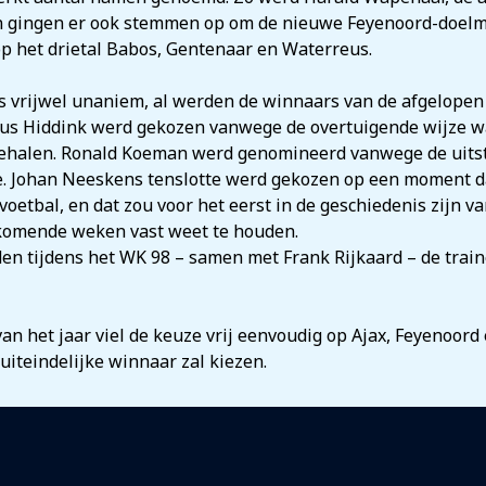
 gingen er ook stemmen op om de nieuwe Feyenoord-doelma
 op het drietal Babos, Gentenaar en Waterreus.
as vrijwel unaniem, al werden de winnaars van de afgelopen
uus Hiddink werd gekozen vanwege de overtuigende wijze w
l behalen. Ronald Koeman werd genomineerd vanwege de uit
. Johan Neeskens tenslotte werd gekozen op een moment da
oetbal, en dat zou voor het eerst in de geschiedenis zijn v
 komende weken vast weet te houden.
den tijdens het WK 98 – samen met Frank Rijkaard – de tra
an het jaar viel de keuze vrij eenvoudig op Ajax, Feyenoord 
 uiteindelijke winnaar zal kiezen.