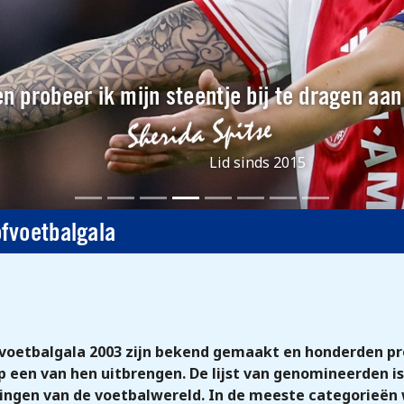
n probeer ik mijn steentje bij te dragen aa
Lid sinds 2015
fvoetbalgala
voetbalgala 2003 zijn bekend gemaakt en honderden pr
p een van hen uitbrengen. De lijst van genomineerden i
dingen van de voetbalwereld. In de meeste categorieën