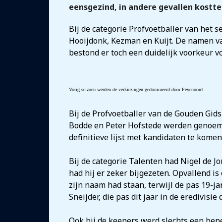
eensgezind, in andere gevallen kostt
Bij de categorie Profvoetballer van he
Hooijdonk, Kezman en Kuijt. De namen van
bestond er toch een duidelijk voorkeur 
Vorig seizoen werden de verkiezingen gedomineerd door Feyenoord
Bij de Profvoetballer van de Gouden Gids 
Bodde en Peter Hofstede werden genoem
definitieve lijst met kandidaten te komen
Bij de categorie Talenten had Nigel de J
had hij er zeker bijgezeten. Opvallend is
zijn naam had staan, terwijl de pas 19-j
Sneijder, die pas dit jaar in de eredivisie
Ook bij de keepers werd slechts een be