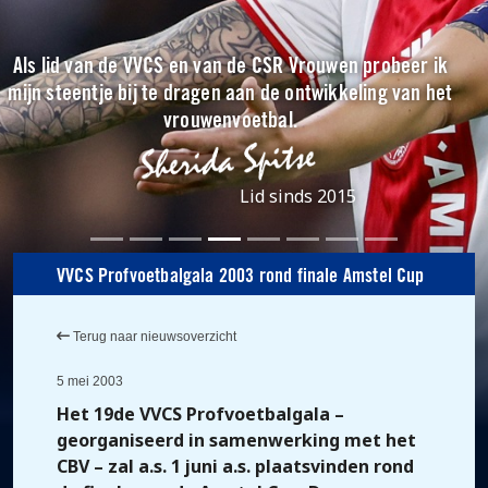
Als lid van de VVCS en van de CSR Vrouwen probeer ik
mijn steentje bij te dragen aan de ontwikkeling van het
vrouwenvoetbal.
Lid sinds 2015
VVCS Profvoetbalgala 2003 rond finale Amstel Cup
Terug naar nieuwsoverzicht
5 mei 2003
Het 19de VVCS Profvoetbalgala –
georganiseerd in samenwerking met het
CBV – zal a.s. 1 juni a.s. plaatsvinden rond