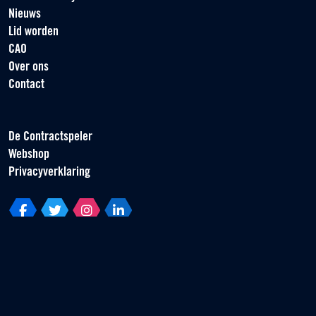
Nieuws
Lid worden
CAO
Over ons
Contact
De Contractspeler
Webshop
Privacyverklaring
Vereniging van Contractspelers
Scorpius 161
2132 LR Hoofddorp
T +31 (0) 23 55 46 930