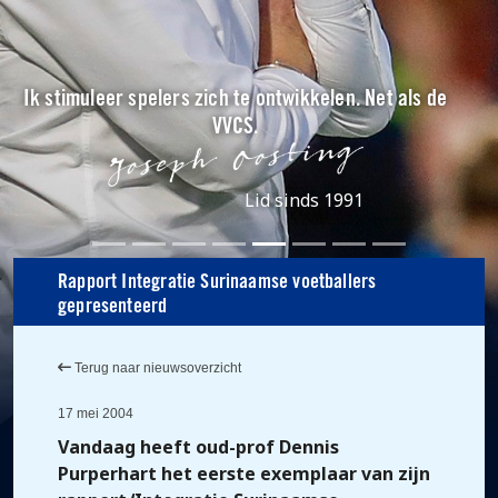
Ik stimuleer spelers zich te ontwikkelen. Net als de
VVCS.
Lid sinds 1991
Rapport Integratie Surinaamse voetballers
gepresenteerd
Terug naar nieuwsoverzicht
17 mei 2004
Vandaag heeft oud-prof Dennis
Purperhart het eerste exemplaar van zijn