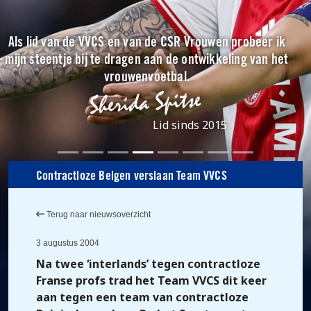
Als lid van de VVCS en van de CSR Vrouwen probeer ik
mijn steentje bij te dragen aan de ontwikkeling van het
vrouwenvoetbal.
Lid sinds 2015
Contractloze Belgen verslaan Team VVCS
Terug naar nieuwsoverzicht
3 augustus 2004
Na twee ‘interlands’ tegen contractloze
Franse profs trad het Team VVCS dit keer
aan tegen een team van contractloze