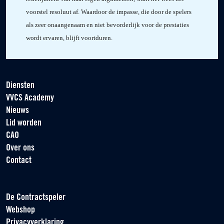
voorstel resoluut af. Waardoor de impasse, die door de spelers
als zeer onaangenaam en niet bevorderlijk voor de prestaties
wordt ervaren, blijft voortduren.
Diensten
VVCS Academy
Nieuws
Lid worden
CAO
Over ons
Contact
De Contractspeler
Webshop
Privacyverklaring