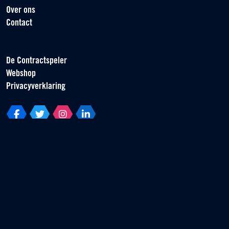
Over ons
Contact
De Contractspeler
Webshop
Privacyverklaring
Vereniging van Contractspelers
Scorpius 161
2132 LR Hoofddorp
T +31 (0) 23 55 46 930
info@vvcs.nl
© 2026 VVCS - Alle rechten voorbehouden