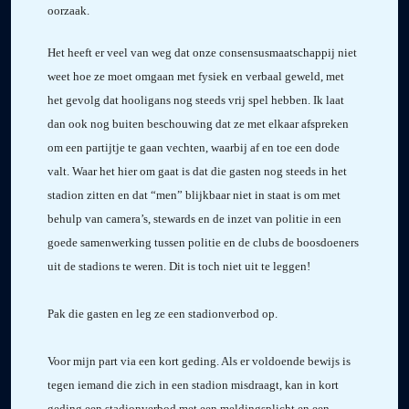
oorzaak.
Het heeft er veel van weg dat onze consensusmaatschappij niet
weet hoe ze moet omgaan met fysiek en verbaal geweld, met
het gevolg dat hooligans nog steeds vrij spel hebben. Ik laat
dan ook nog buiten beschouwing dat ze met elkaar afspreken
om een partijtje te gaan vechten, waarbij af en toe een dode
valt. Waar het hier om gaat is dat die gasten nog steeds in het
stadion zitten en dat “men” blijkbaar niet in staat is om met
behulp van camera’s, stewards en de inzet van politie in een
goede samenwerking tussen politie en de clubs de boosdoeners
uit de stadions te weren. Dit is toch niet uit te leggen!
Pak die gasten en leg ze een stadionverbod op.
Voor mijn part via een kort geding. Als er voldoende bewijs is
tegen iemand die zich in een stadion misdraagt, kan in kort
geding een stadionverbod met een meldingsplicht en een