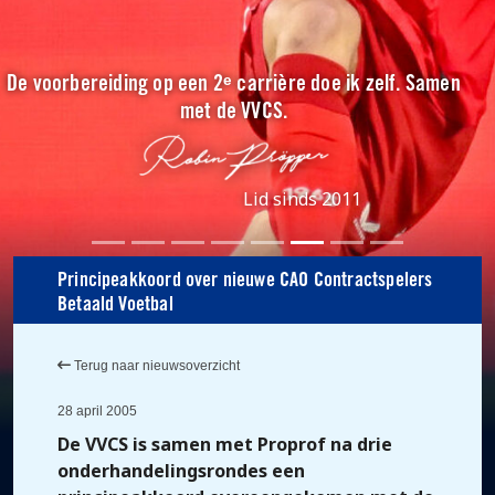
De voorbereiding op een 2ᵉ carrière doe ik zelf. Samen
met de VVCS.
Lid sinds 2011
Principeakkoord over nieuwe CAO Contractspelers
Betaald Voetbal
Terug naar nieuwsoverzicht
28 april 2005
De VVCS is samen met Proprof na drie
onderhandelingsrondes een