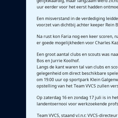
gelijkwaardig, maar langzaam werd zicht
uur eerder voor het eerst hadden ontmoe
Een misverstand in de verdediging leidde 
voorzet van dichtbij achter keeper Rein B
Na rust kon Faria nog een keer scoren, 
er goede mogelijkheden voor Charles Ka
Een groot aantal clubs en scouts was naa
Bos en Jurrie Koolhof.
Langs de kant waren tal van clubs en sco
gelegenheid om direct beschikbare speler
om 19.00 uur op sportpark Klein Galgenw
opstelling van het Team VVCS zullen ver
Op zaterdag 16 en zondag 17 juli is in he
landentoernooi voor werkzoekende profs 
Team VVCS, staand v.l.n.r.: VVCS-direct