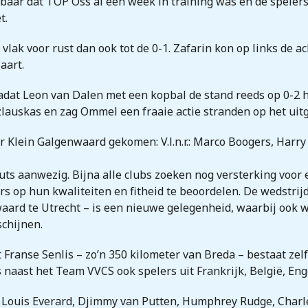
baar dat TOP Oss al een week in training was en de speler
t.
vlak voor rust dan ook tot de 0-1. Zafarin kon op links de ac
aart.
nadat Leon van Dalen met een kopbal de stand reeds op 0-2 
zlauskas en zag Ommel een fraaie actie stranden op het ui
r Klein Galgenwaard gekomen: V.l.n.r.: Marco Boogers, Harr
uts aanwezig. Bijna alle clubs zoeken nog versterking voor 
s op hun kwaliteiten en fitheid te beoordelen. De wedstrij
aard te Utrecht – is een nieuwe gelegenheid, waarbij ook
schijnen.
t Franse Senlis – zo’n 350 kilometer van Breda – bestaat ze
naast het Team VVCS ook spelers uit Frankrijk, België, Eng
eur Louis Everard, Djimmy van Putten, Humphrey Rudge, Char