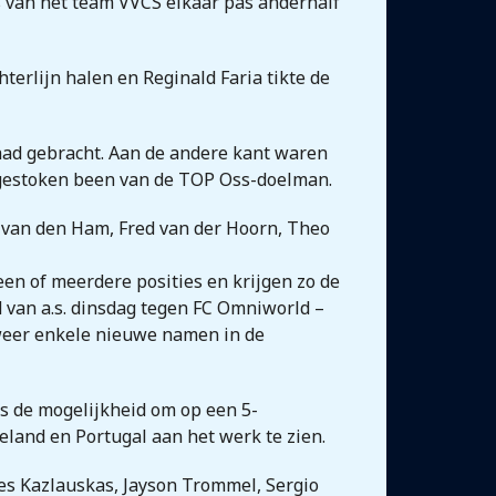
s van het team VVCS elkaar pas anderhalf
hterlijn halen en Reginald Faria tikte de
had gebracht. Aan de andere kant waren
tgestoken been van de TOP Oss-doelman.
y van den Ham, Fred van der Hoorn, Theo
een of meerdere posities en krijgen zo de
d van a.s. dinsdag tegen FC Omniworld –
 weer enkele nieuwe namen in de
lfs de mogelijkheid om op een 5-
eland en Portugal aan het werk te zien.
les Kazlauskas, Jayson Trommel, Sergio