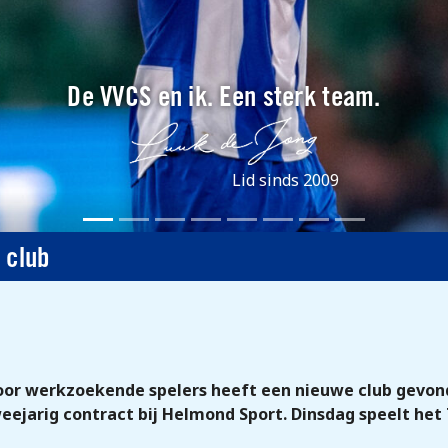
De VVCS en ik. Een sterk team.
Lid sinds 2009
 club
oor werkzoekende spelers heeft een nieuwe club gevond
ejarig contract bij Helmond Sport. Dinsdag speelt het 