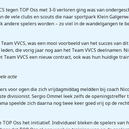
CS tegen TOP Oss met 3-0 verloren ging was van ondergeschi
van de vele clubs en scouts die naar sportpark Klein Galge
 ook andere spelers worden – zo viel in de wandelgangen te 
 Team VVCS, was een mooi voorbeeld van het succes van dit 
e leden, die vorig jaar nog aan het Team VVCS deelnamen. Ni
het Team VVCS een nieuw contract, ook was hun huidige trai
ele actie
ers voor ogen die zich vrijdagmiddag meldden bij coach Nico 
erste divisionist. Sergio Ommel leek zelfs de openingstreffer
ama speelde zich daarna nog twee keer goed vrij op de rech
e TOP Oss het initiatief. Individueel bleken de spelers van