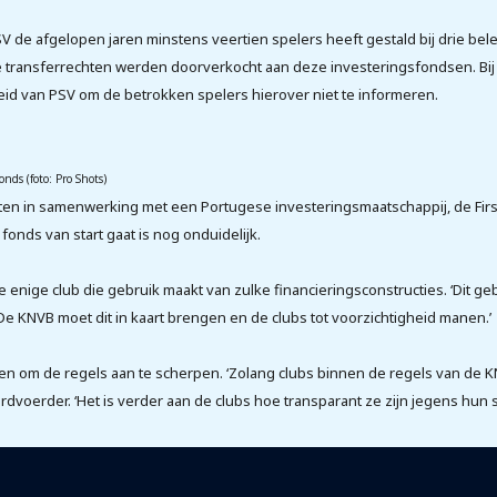
V de afgelopen jaren minstens veertien spelers heeft gestald bij drie be
 de transferrechten werden doorverkocht aan deze investeringsfondsen. B
id van PSV om de betrokken spelers hierover niet te informeren.
ds (foto: Pro Shots)
ten in samenwerking met een Portugese investeringsmaatschappij, de Firs
onds van start gaat is nog onduidelijk.
e enige club die gebruik maakt van zulke financieringsconstructies. ‘Dit g
De KNVB moet dit in kaart brengen en de clubs tot voorzichtigheid manen.’
en om de regels aan te scherpen. ‘Zolang clubs binnen de regels van de K
voerder. ‘Het is verder aan de clubs hoe transparant ze zijn jegens hun s