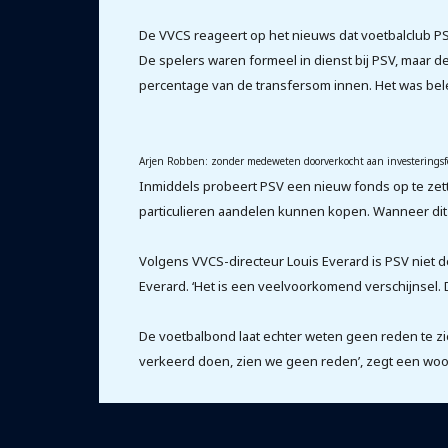
De VVCS reageert op het nieuws dat voetbalclub PS
De spelers waren formeel in dienst bij PSV, maar
percentage van de transfersom innen. Het was bele
Arjen Robben: zonder medeweten doorverkocht aan investeringsfon
Inmiddels probeert PSV een nieuw fonds op te zet
particulieren aandelen kunnen kopen. Wanneer dit f
Volgens VVCS-directeur Louis Everard is PSV niet d
Everard. ‘Het is een veelvoorkomend verschijnsel. 
De voetbalbond laat echter weten geen reden te zi
verkeerd doen, zien we geen reden’, zegt een woord