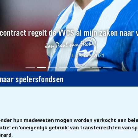
contract regelt de VVCS al mijn zaken naar 
Lid sinds 2021
naar spelersfondsen
 zonder hun medeweten mogen worden verkocht aan bele
atie’ en ‘oneigenlijk gebruik’ van transferrechten van 
erard.