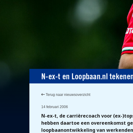
N-ex-t en Loopbaan.nl teken
Terug naar nieuwsoverzicht
14 februari 2006
N-ex-t, de carrièrecoach voor (ex-)to
hebben daartoe een overeenkomst geslo
loopbaanontwikkeling van werkenden