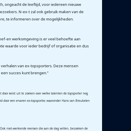
, ongeacht de leeftijd, voor iedereen nieuwe
bezoekers. N-ex-t zal ook gebruik maken van de
ère, te informeren over de mogelijkheden.
 leef-en werkomgeving is er veel behoefte aan
e waarde voor ieder bedrijf of organisatie en dus
de verhalen van ex-topsporters. Deze mensen
t een succes kunt brengen.”
x-t door eerst uit te zoeken over welke talenten de topsporter nog
eid door een ervaren ex-topsporter, waaronder Hans van Breukelen
. Ook niet-werkende mensen die aan de slag willen, bezoeken de