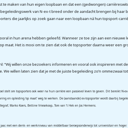
te maken van hun eigen loopbaan en dat een (gedwongen) carrièreswitch
t begeleidingswerk van N-ex-t breed onder de aandacht brengen bij haar 
rters die jaarlijks op zoek gaan naar een loopbaan ná hun topsport-carri
e vooral in hun arena hebben geleefd. Wanneer ze toe zijn aan een nieuwe
p maat. Het is mooi om te zien dat ook de topsporter daarna weer een grot
.nl: “Wij willen onze bezoekers informeren en vooral ook inspireren met 
We willen laten zien dat je met de juiste begeleiding zo’n ommezwaai to
 doel stelt om topsporters ook weer na hun carrière een passievol leven te geven. Dit bereikt N-e
aring en opleiding ‘op maat’ weg te werken. De (aanstaande) ex-topsporter wordt daarbij begel
legraf, Marko Koers, Bettine Vriesekoop, Tom van ’t Hek en Jos Hermens.
jaar, met een denk- en werkniveau van middelbaar beroepsonderwijs tot universitair en hoger