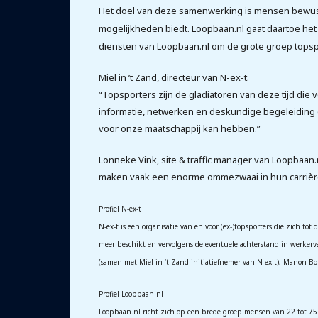
Het doel van deze samenwerking is mensen bewust 
mogelijkheden biedt. Loopbaan.nl gaat daartoe he
diensten van Loopbaan.nl om de grote groep topspo
Miel in ’t Zand, directeur van N-ex-t:
“Topsporters zijn de gladiatoren van deze tijd di
informatie, netwerken en deskundige begeleiding o
voor onze maatschappij kan hebben.”
Lonneke Vink, site & traffic manager van Loopbaan
maken vaak een enorme ommezwaai in hun carrière. 
Profiel N-ex-t
N-ex-t is een organisatie van en voor (ex-)topsporters die zich tot
meer beschikt en vervolgens de eventuele achterstand in werkerv
(samen met Miel in ‘t Zand initiatiefnemer van N-ex-t), Manon Bol
Profiel Loopbaan.nl
Loopbaan.nl richt zich op een brede groep mensen van 22 tot 75 