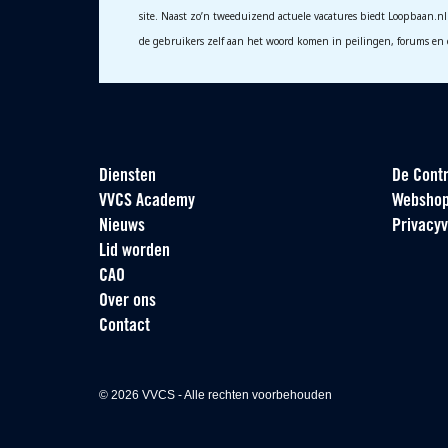
site. Naast zo’n tweeduizend actuele vacatures biedt Loopbaan.nl 
de gebruikers zelf aan het woord komen in peilingen, forums en 
Diensten
De Contr
VVCS Academy
Websho
Nieuws
Privacyv
Lid worden
CAO
Over ons
Contact
© 2026 VVCS - Alle rechten voorbehouden