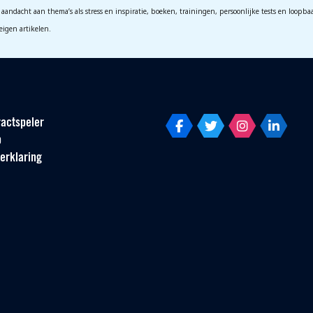
aandacht aan thema’s als stress en inspiratie, boeken, trainingen, persoonlijke tests en loopbaa
eigen artikelen.
actspeler
p
erklaring