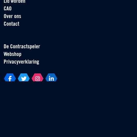
Lid worden
CAO
Over ons
Contact
De Contractspeler
Webshop
Privacyverklaring
Vereniging van Contractspelers
Scorpius 161
2132 LR Hoofddorp
T +31 (0) 23 55 46 930
info@vvcs.nl