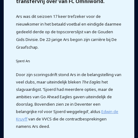
transfervrij over van FC Omniworld.
Ars was dit seizoen 17 keer trefzeker voor de
nieuwkomer in het betaald voetbal en eindigde daarmee
gedeeld derde op de topscorerslijst van de Gouden
Gids Divisie. De 22-jarige Ars begon zijn carrière bij De
Graafschap.
Sjoerd Ars
Door zijn scoringsdrift stond Ars in de belangstelling van
veel clubs, maar uiteindelijk bleken
The Eagles
het
slagvaardigst. ‘Sjoerd had meerdere opties, maar de
ambities van Go Ahead Eagles gaven uiteindelijk de
doorslag. Bovendien zien ze in Deventer een
belangrijke rol voor Sjoerd weggelegd’, aldus
Edwin de
Kruyff
van de VVCS die de contractbesprekingen
namens Ars deed.