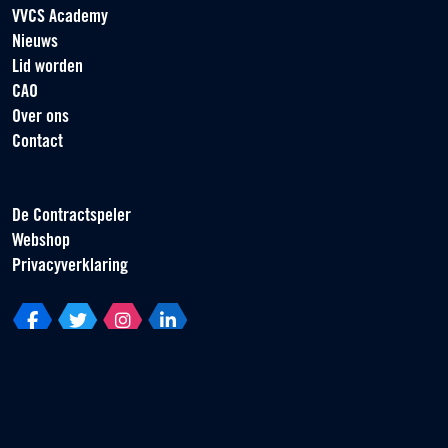
VVCS Academy
Nieuws
Lid worden
CAO
Over ons
Contact
De Contractspeler
Webshop
Privacyverklaring
Vereniging van Contractspelers
Scorpius 161
2132 LR Hoofddorp
T +31 (0) 23 55 46 930