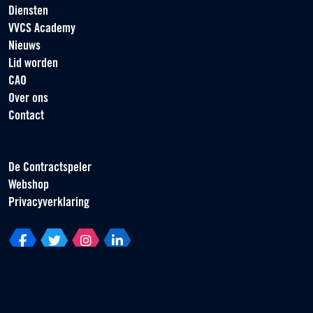
Diensten
VVCS Academy
Nieuws
Lid worden
CAO
Over ons
Contact
De Contractspeler
Webshop
Privacyverklaring
Vereniging van Contractspelers
Scorpius 161
2132 LR Hoofddorp