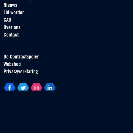
Nieuws
Lid worden
CAO
Over ons
Contact
De Contractspeler
Webshop
Privacyverklaring
Vereniging van Contractspelers
Scorpius 161
2132 LR Hoofddorp
T +31 (0) 23 55 46 930
info@vvcs.nl