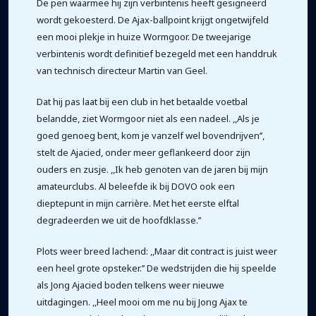
De pen waarmee hij zijn verbintenis heeft gesigneerd
wordt gekoesterd. De Ajax-ballpoint krijgt ongetwijfeld
een mooi plekje in huize Wormgoor. De tweejarige
verbintenis wordt definitief bezegeld met een handdruk
van technisch directeur Martin van Geel.
Dat hij pas laat bij een club in het betaalde voetbal
belandde, ziet Wormgoor niet als een nadeel. ,,Als je
goed genoeg bent, kom je vanzelf wel bovendrijven’’,
stelt de Ajacied, onder meer geflankeerd door zijn
ouders en zusje. ,,Ik heb genoten van de jaren bij mijn
amateurclubs. Al beleefde ik bij DOVO ook een
dieptepunt in mijn carrière. Met het eerste elftal
degradeerden we uit de hoofdklasse.’’
Plots weer breed lachend: ,,Maar dit contract is juist weer
een heel grote opsteker.’’ De wedstrijden die hij speelde
als Jong Ajacied boden telkens weer nieuwe
uitdagingen. ,,Heel mooi om me nu bij Jong Ajax te