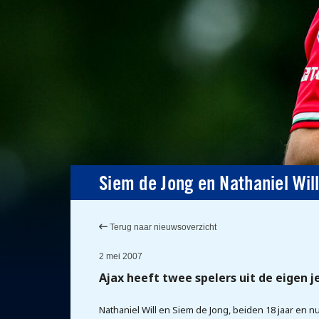
Siem de Jong en Nathaniel Will
Terug naar nieuwsoverzicht
2 mei 2007
Ajax heeft twee spelers uit de eigen j
Nathaniel Will en Siem de Jong, beiden 18 jaar en n