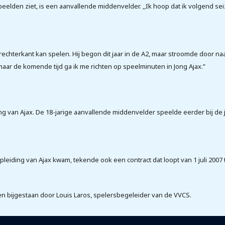
eelden ziet, is een aanvallende middenvelder. ,,Ik hoop dat ik volgend se
echterkant kan spelen. Hij begon dit jaar in de A2, maar stroomde door naar d
en, maar de komende tijd ga ik me richten op speelminuten in Jong Ajax.”
ng van Ajax. De 18-jarige aanvallende middenvelder speelde eerder bij d
dopleiding van Ajax kwam, tekende ook een contract dat loopt van 1 juli 2007
n bijgestaan door Louis Laros, spelersbegeleider van de VVCS.