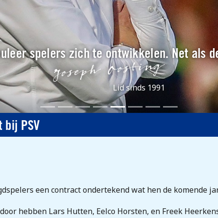
muleer spelers zich te ontwikkelen. Net als d
Lid sinds 1991
 bij PSV
ugdspelers een contract ondertekend wat hen de komende ja
door hebben Lars Hutten, Eelco Horsten, en Freek Heerkens