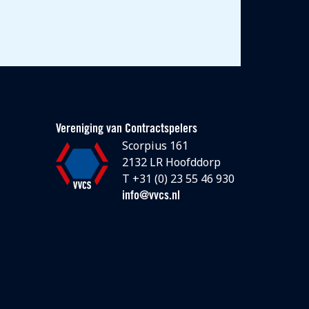
Vereniging van Contractspelers
Scorpius 161
2132 LR Hoofddorp
T +31 (0) 23 55 46 930
info@vvcs.nl