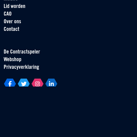
Lid worden
CAO
Over ons
Contact
De Contractspeler
Webshop
Privacyverklaring
Vereniging van Contractspelers
Scorpius 161
2132 LR Hoofddorp
T +31 (0) 23 55 46 930
info@vvcs.nl