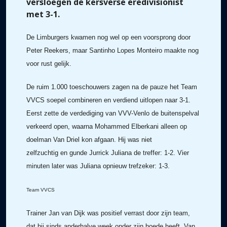
versloegen de kersverse eredivisionist
met 3-1.
De Limburgers kwamen nog wel op een voorsprong door
Peter Reekers, maar Santinho Lopes Monteiro maakte nog
voor rust gelijk.
De ruim 1.000 toeschouwers zagen na de pauze het Team
VVCS soepel combineren en verdiend uitlopen naar 3-1.
Eerst zette de verdediging van VVV-Venlo de buitenspelval
verkeerd open, waarna Mohammed Elberkani alleen op
doelman Van Driel kon afgaan. Hij was niet
zelfzuchtig en gunde Jurrick Juliana de treffer: 1-2. Vier
minuten later was Juliana opnieuw trefzeker: 1-3.
Team VVCS
Trainer Jan van Dijk was positief verrast door zijn team,
dat hij sinds anderhalve week onder zijn hoede heeft. Van