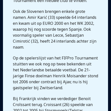
Tournament een nieuwe club te vinden.
Ook de Slovenen brengen enkele grote
namen. Amir Karić (33) speelde 64 interlands
en kwam uit op EURO 2000 en het WK 2002,
waarop hij nog scoorde tegen Spanje. Ook
voormalig speler van Lecce, Sebastjan
Cimirotić (32), heeft 24 interlands achter zijn
naam.
Op de spelerslijst van het FIFPro Tournament
stuitten we ook nog op twee bekenden uit
het Nederlandse betaalde voetbal. De 21-
jarige Finse doelman Henrik Moisander stond
tot 2006 onder contract bij Ajax; nu is hij
gastspeler bij Zwitserland.
Bij Frankrijk vinden we verdediger Benoit
Croîssant terug. Croissant (26) speelde van
2002 tot 2005 bij Stormvogels/Telstar,